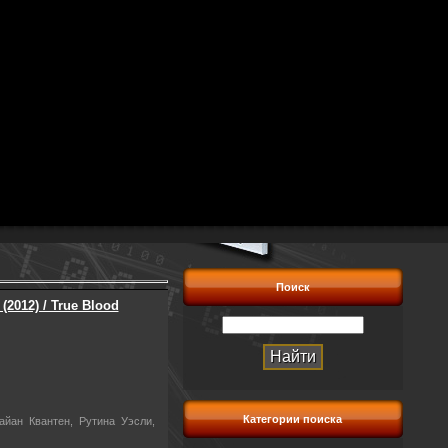
Поиск
(2012) / True Blood
Категории поиска
йан Квантен, Рутина Уэсли,