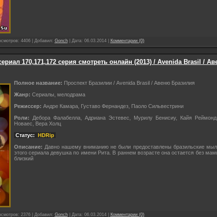
осмотров: 4406 | Добавил:
Gonch
| Дата:
06.03.2014
|
Комментарии (0)
ериал 170,171,172 серия смотреть онлайн (2013) / Avenida Brasil / А
Полное название:
Проспект Бразилии / Avenida Brasil / Авеню Бразилия
Жанр:
Сериалы, мелодрама
Режиссер:
Андре Камара, Густаво Фернандез, Паоло Сильвестрини
Роли:
Дебора Фалабелла, Адриана Эстевес, Мурилу Бенисиу, Кайя Реймонд
Новаес, Вера Холц
Статус:
HDRip
Описание:
Давно нашему вниманию не были предоставлены бразильские мыль
этого сериала девушка по имени Рита. В раннем возрасте она остается без мамы
близкий
осмотров: 2376 | Добавил:
Gonch
| Дата:
06.03.2014
|
Комментарии (0)