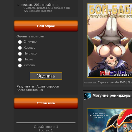
фильмы 2011 онлайн
[118]
Смотреть фильмы 2011 онлайн в HD
720 хорошем качестве
Наш опрос
Оцените мой сайт
Отлично
Хорошо
Неплохо
Плохо
Ужасно
Категория:
Сериалы онлайн 2013
| Пр
Результаты
|
Архив опросов
Всего ответов:
29
Могучие рейнджеры: 
Статистика
Онлайн всего:
1
Гостей:
1