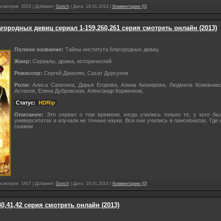
осмотров: 2053 | Добавил:
Gonch
| Дата:
19.01.2014
|
Комментарии (0)
городных девиц сериал 1-159,260,261 серия смотреть онлайн (2013)
Полное название:
Тайны института благородных девиц
Жанр:
Сериалы, драма, исторический
Режиссер:
Сергей Данелян, Сахат Дурсунов
Роли:
Алиса Сапегина, Дарья Егорова, Алина Кизиярова, Людмила Кожевнико
Астахов, Елена Дубровская, Александр Корженков,
Статус:
HDRip
Описание:
Это сериал о том времени, когда учились только те, у кого бы
университетах и изучали не точные науки. Все они учились в пансионатах. Где 
скажем
осмотров: 1917 | Добавил:
Gonch
| Дата:
19.01.2014
|
Комментарии (0)
0,41,42 серия смотреть онлайн (2013)