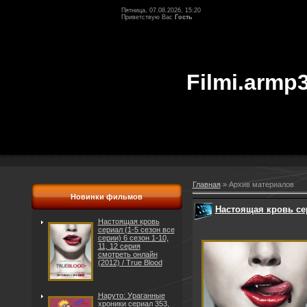
Пятница, 07.08.2026, 15:20
Приветствую Вас
Гость
Filmi.armp3
Главная
»
Архив материалов
Новинки фильмов
Настоящая кровь сери
Настоящая кровь
сериал (1-5 сезон все
серии) 6 сезон 1-10,
11, 12 серия
смотреть онлайн
(2012) / True Blood
Наруто: Ураганные
хроники сериал 353,