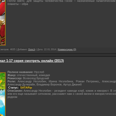
Почти никто. Для защиты человечества Госей – назначенный галактически
планеты – обра
смотров: 4635 | Добавил:
Gonch
| Дата:
22.01.2014
|
Комментарии (0)
иал 1-17 серия смотреть онлайн (2013)
Полное название:
Неzлоб
Жанр:
отечественный, комедия
Режиссер:
Всеволод Бродский
Роли:
Александр Незлобин, Ирина Незлобина, Роман Петренко,, Александр
Александр Дулерайн, Владимир Воронов, Артур Джаниб
Статус:
SATARip
Описание:
Александр Незлобин - резидент камеди клаб, комик и юморист. В 
или его еще называют ситкомом, расскажет нам о своей жизни в юмористическ
родном