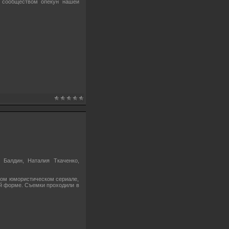
м сообществом опекун нашей
 Балдин, Наталия Ткаченко,
этом юмористическом сериале,
ой форме. Съемки проходили в