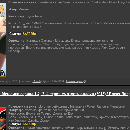
Полное название:
Бой-баба - хочу быть сильнее всех / Sekai de Ichiban Tsuyoku N
Жанр:
Аниме
Режиссер:
Кудзё Рион
Роли:
Студия: ARMS Озвучивание: Shina & немножко Cuba77 Работа со звуком
тётя Перевод: Cuba77
Статус:
SATARip
Описание:
Хагивара Сакура и Миядзава Елена - ведущие вокалистки
группы под названием "Sweet". Однажды во время съемок телевизионной
программы Елену ранила профессиональная рестлер Казама Рио. Сакуре это
не опнр
осмотров: 2420 | Добавил:
Gonch
| Дата:
18.02.2014
|
Комментарии (0)
Мегасила сериал 1-2, 3, 4 серия смотреть онлайн (2013) / Power Ran
Полное название:
Могучие рейнджеры: Мегасила / Power Rangers Megaforce
Жанр:
фантастика, фэнтези, боевик, приключения
Режиссер:
Джонатан Тзачер, Джонатан Бру
Роли:
Andrew M. Gray, Сиара Ханна, John Mark Loudermilk, Кристина Мастерсон, A
Йен Харкорт, Джофф Долан
Статус:
SATARip
Описание:
Когда огромная армия злобных пришельцев атакует Землю, никто н