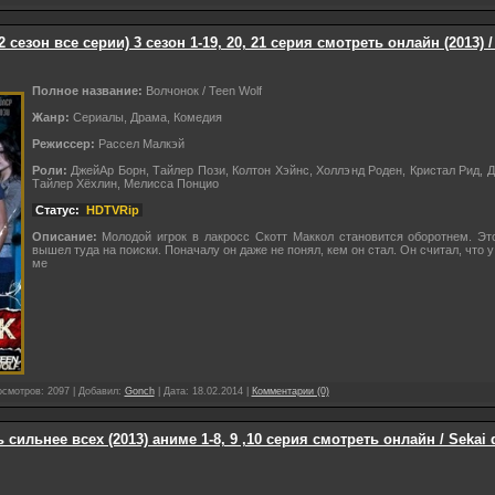
 сезон все серии) 3 сезон 1-19, 20, 21 серия смотреть онлайн (2013) /
Полное название:
Волчонок / Teen Wolf
Жанр:
Сериалы, Драма, Комедия
Режиссер:
Рассел Малкэй
Роли:
ДжейАр Борн, Тайлер Пози, Колтон Хэйнс, Холлэнд Роден, Кристал Рид, 
Тайлер Хёхлин, Мелисса Понцио
Статус:
HDTVRip
Описание:
Молодой игрок в лакросс Скотт Маккол становится оборотнем. Это
вышел туда на поиски. Поначалу он даже не понял, кем он стал. Он считал, что у
ме
осмотров: 2097 | Добавил:
Gonch
| Дата:
18.02.2014
|
Комментарии (0)
 сильнее всех (2013) аниме 1-8, 9 ,10 серия смотреть онлайн / Sekai 