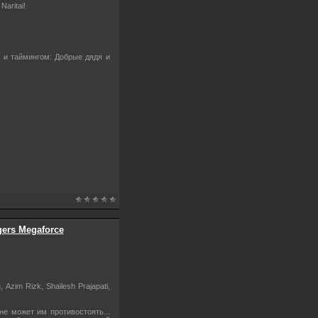
aritai!
 и таймингом: Добрые дядя и
gers Megaforce
zim Rizk, Shailesh Prajapati,
е может им противостоять...