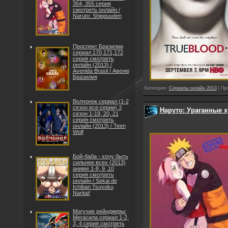
354, 355 серия
смотреть онлайн /
Naruto: Shippuuden
Проспект Бразилии
сериал 170,171,172
серия смотреть
онлайн (2013) /
Avenida Brasil / Авеню
Бразилия
Категория:
Сериалы онлайн 2013
| Пр
Волчонок сериал (1-2
сезон все серии) 3
Наруто: Ураганные х
сезон 1-19, 20, 21
серия смотреть
онлайн (2013) / Teen
Wolf
Бой-баба - хочу быть
сильнее всех (2013)
аниме 1-8, 9 ,10
серия смотреть
онлайн / Sekai de
Ichiban Tsuyoku
Naritai!
Могучие рейнджеры:
Мегасила сериал 1-2,
3, 4 серия смотреть