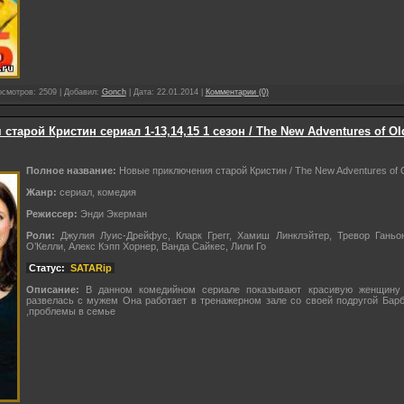
осмотров: 2509 | Добавил:
Gonch
| Дата:
22.01.2014
|
Комментарии (0)
тарой Кристин сериал 1-13,14,15 1 сезон / The New Adventures of Old
Полное название:
Новые приключения старой Кристин / The New Adventures of Ol
Жанр:
сериал, комедия
Режиссер:
Энди Экерман
Роли:
Джулия Луис-Дрейфус, Кларк Грегг, Хамиш Линклэйтер, Тревор Ганьо
О’Келли, Алекс Кэпп Хорнер, Ванда Сайкес, Лили Го
Статус:
SATARip
Описание:
В данном комедийном сериале показывают красивую женщину 
развелась с мужем Она работает в тренажерном зале со своей подругой Барб
,проблемы в семье