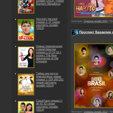
онлайн (2013) / Power
Rangers Megaforce
Неzлоб / Незлоб
Категория:
Сериалы онлайн 2013
| Пр
сериал 1-17 серия
смотреть онлайн
(2013)
Проспект Бразилии с
Новые приключения
старой Кристин
сериал 1-13,14,15 1
сезон / The New
Adventures of Old
Christine
Тайны института
благородных девиц
сериал 1-159,260,261
серия смотреть
онлайн (2013)
СашаТаня сериал 1-
40,41,42 серия
смотреть онлайн
(2013)
Категория:
Сериалы онлайн 2013
| Пр