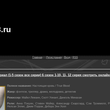
.ru
Главная
|
|
Регистрация
|
Вход
|
RSS
ал (1-5 сезон все серии) 6 сезон 1-10, 11, 12 серия смотреть онлайн 
Полное название:
Настоящая кровь / True Blood
Жанр:
фэнтези, триллер, драма, мелодрама, детектив
Режиссер:
Майкл Леманн, Скотт Уинант, Даниэль Минахан
Роли:
Анна Пэкуин, Стивен Мойер, Александр Скарсгард, Сэм Трэммелл, Ра
Нелсан Эллис, Джим Пэррак, Дебора Энн Уолл