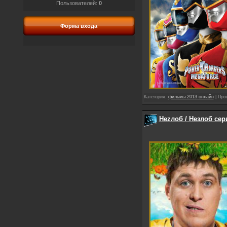
Пользователей:
0
Форма входа
Категория:
фильмы 2013 онлайн
| Про
Неzлоб / Незлоб сер