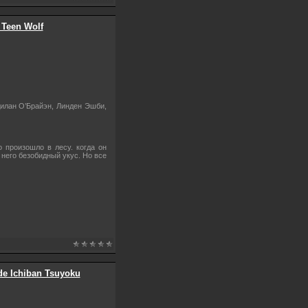
 Teen Wolf
Дилан О’Брайэн, Линден Эшби,
 произошло в лесу. когда он
 него безобидный укус. Но все
de Ichiban Tsuyoku