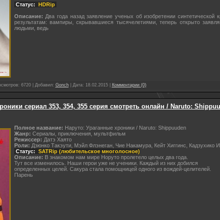
Статус:
HDRip
Описание:
Два года назад заявление ученых об изобретении синтетической 
результатам: вампиры, скрывавшиеся тысячелетиями, теперь открыто заявля
людьми, ведь
осмотров: 6720 | Добавил:
Gonch
| Дата:
18.02.2015
|
Комментарии (0)
роники сериал 353, 354, 355 серия смотреть онлайн / Naruto: Shippu
Полное название:
Наруто: Ураганные хроники / Naruto: Shippuuden
Жанр:
Сериалы, приключения, мультфильм
Режиссер:
Датэ Хаято
Роли:
Дзюнко Такэути, Мэйл Флэнеган, Чие Накамура, Кейт Хиггинс, Кадзухико 
Статус:
SATRip (любительское многолосное)
Описание:
В знакомом нам мире Норуто пролетело целых два года.
Тут все изменилось. Наши герои уже не ученики. Каждый из них добился
определенных целей. Сакура стала помощницей одного из вождей-целителей.
Парень