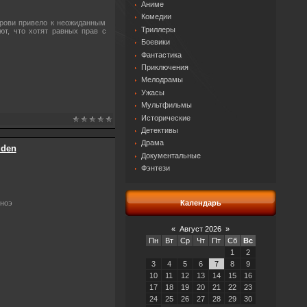
Аниме
Комедии
крови привело к неожиданным
Триллеры
ют, что хотят равных прав с
Боевики
Фантастика
Приключения
Мелодрамы
Ужасы
Мультфильмы
Исторические
Детективы
Драма
uden
Документальные
Фэнтези
Календарь
Иноэ
«
Август 2026
»
Пн
Вт
Ср
Чт
Пт
Сб
Вс
1
2
3
4
5
6
7
8
9
10
11
12
13
14
15
16
17
18
19
20
21
22
23
24
25
26
27
28
29
30